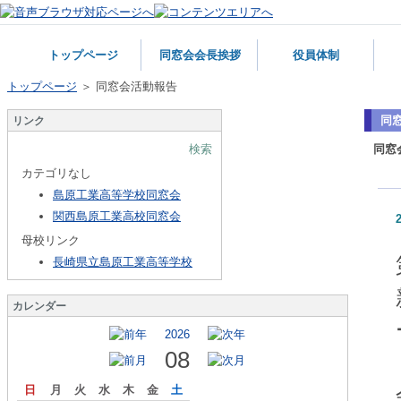
トップページ
同窓会会長挨拶
役員体制
トップページ
＞ 同窓会活動報告
同
リンク
検索
同窓
カテゴリなし
島原工業高等学校同窓会
関西島原工業高校同窓会
母校リンク
長崎県立島原工業高等学校
カレンダー
2026
08
日
月
火
水
木
金
土